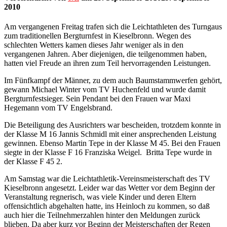
2010
Am vergangenen Freitag trafen sich die Leichtathleten des Turngaus
zum traditionellen Bergturnfest in Kieselbronn. Wegen des
schlechten Wetters kamen dieses Jahr weniger als in den
vergangenen Jahren. Aber diejenigen, die teilgenommen haben,
hatten viel Freude an ihren zum Teil hervorragenden Leistungen.
Im Fünfkampf der Männer, zu dem auch Baumstammwerfen gehört,
gewann Michael Winter vom TV Huchenfeld und wurde damit
Bergturnfestsieger. Sein Pendant bei den Frauen war Maxi
Hegemann vom TV Engelsbrand.
Die Beteiligung des Ausrichters war bescheiden, trotzdem konnte in
der Klasse M 16 Jannis Schmidl mit einer ansprechenden Leistung
gewinnen. Ebenso Martin Tepe in der Klasse M 45. Bei den Frauen
siegte in der Klasse F 16 Franziska Weigel. Britta Tepe wurde in
der Klasse F 45 2.
Am Samstag war die Leichtathletik-Vereinsmeisterschaft des TV
Kieselbronn angesetzt. Leider war das Wetter vor dem Beginn der
Veranstaltung regnerisch, was viele Kinder und deren Eltern
offensichtlich abgehalten hatte, ins Heinloch zu kommen, so daß
auch hier die Teilnehmerzahlen hinter den Meldungen zurück
blieben. Da aber kurz vor Beginn der Meisterschaften der Regen