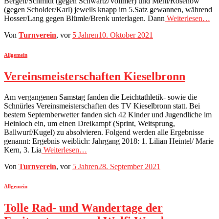
Bergen/Schmidt (gegen Schwartz/Vollmer) und Mehl/Rosenow
(gegen Scholder/Karl) jeweils knapp im 5.Satz gewannen, während
Hosser/Lang gegen Blümle/Brenk unterlagen. Dann
Weiterlesen…
Von
Turnverein
, vor
5 Jahren
10. Oktober 2021
Allgemein
Vereinsmeisterschaften Kieselbronn
Am vergangenen Samstag fanden die Leichtathletik- sowie die
Schnürles Vereinsmeisterschaften des TV Kieselbronn statt. Bei
bestem Septemberwetter fanden sich 42 Kinder und Jugendliche im
Heinloch ein, um einen Dreikampf (Sprint, Weitsprung,
Ballwurf/Kugel) zu absolvieren. Folgend werden alle Ergebnisse
genannt: Ergebnis weiblich: Jahrgang 2018: 1. Lilian Heintel/ Marie
Kern, 3. Lia
Weiterlesen…
Von
Turnverein
, vor
5 Jahren
28. September 2021
Allgemein
Tolle Rad- und Wandertage der