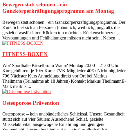
Bewegen statt schonen - ein
Ganzkörperkräftigungsprogramm am Montag
Bewegen statt schonen - ein Ganzkörperkräftigungsprogramm. Der
Kurs richtet sich an Personen (männlich, weiblich, jung, alt), die
gezielt etwasfür ihren Rücken tun möchten. Rückenschmerzen,
Verspannungen und Fehlhaltungen müssen nicht sein.. Neben ...
FITNESS-BOXEN
Wo? Sporthalle Kieselbronn Wann? Montag 20:00 – 21:00 Uhr
Kursgebühren, je 10er Karte TVK Mitglieder 40€ / Nichtmitglieder
70€ Nächster Kurs Anmeldung direkt vor Ort bei Markus
Theilmann (Teilnahme ab 18 Jahren) Kontakt Markus TheilmannE-
Mail: markus....
Osteoporose Prävention
Osteoporose – kein unabänderliches Schicksal. Unsere Gesundheit
stützt sich auf vier Säulen: Ausreichend Schlaf, gezielte
Muskelaktivität, ausgewogene Ernährung und genügend
Sonnenlicht. Unsere hochindustrialisierte Gesellschaft hat