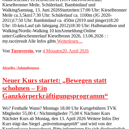
Kieselbronner Meile, Schülerlauf, Bambinilauf und
WalkingSamstag, 13. Juni 2026Startzeiten:17:00 Uhr: Kieselbronner
Meile ca.3,5km17:30 Uhr: Schülerlauf ca. 1100m (JG 2020-
2011)17:50 Uhr: Bambinilauf ca. 450m (2019 und jünger)18:20
Uhr: 10-km-Lauf (ab Jahrgang 2012)18:30 Uhr: Halbmarathon und
Walking/Nordic-Walking 10 kmAnmeldung:Online
unter:Gaißeschennerlauf Kieselbronn 2026, 13.06.2026 : :
my.race|result Alle Infos gibts
Weiterlesen…
Von
Turnverein
, vor
4 Monaten
20. April 2026
Aktuelles / Ankündigungen
Neuer Kurs startet: „Bewegen statt
schohnen – Ein
Ganzkörperkräftigungsprogramm“
Wo? Festhalle Wann? Montags 18.00 Uhr Kursgebühren TVK
Mitglieder 55,00 € / Nichtmitglieder 75,00 € Nächster Kurs
Nächster Kurs ab Montag, den 13. April 2026 Weitere Infos Der
Kurs trägt das Siegel „präventionsgeprüft“ und wird von der
Krankenkasse bezuschusst. Bitte informieren Sie sich diesbezüglich