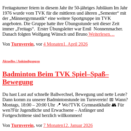
Freitagsturner feiern in diesem Jahr ihr 50-jähriges Jubiläum Im Jahr
1976 wurde vom TVK für die mittleren und älteren „Semester“ mit
der „Männergymnastik“ eine weitere Sportgruppe im TVK
angeboten. Die Gruppe hatte ihre Übungsstunde seit dieser Zeit
immer „Freitags“. Erster Übungsleiter war Emil Nonnenmacher.
Danach folgten Wolfgang Wünsch und Bruno
Weiterlesen…
Von
Turnverein
, vor
4 Monaten
1. April 2026
Aktuelles / Ankündigungen
Badminton Beim TVK Spiel–Spaß–
Bewegung
Du hast Lust auf schnelle Ballwechsel, Bewegung und nette Leute?
Dann komm zu unserer Badmintonstunde im Turnverein! 📅 Wann?
Montags, 18:00 – 20:00 Uhr 📍 Wo?TVK Gymnastikhalle 👥 Für
wen?Für Jugendliche und Erwachsene – Anfänger und
Fortgeschrittene sind herzlich willkommen!
Von
Turnverein
, vor
7 Monaten
12. Januar 2026