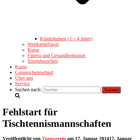
Kinderturnen (3 + 4 Jahre)
Wettkampfsport
Kurse
Fitness und Gesundheitssport
Sportabzeichen
Kurse
Gaisseschennerlauf
Über uns
Service
Suchen nach:
Fehlstart für
Tischtennismannschaften
Veröffentlicht von
Turnverein
am
17. Januar 2014
17. Januar