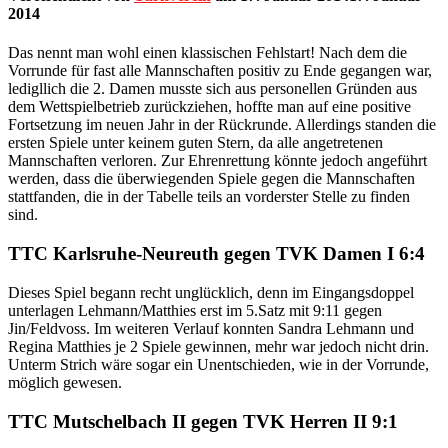
2014
Das nennt man wohl einen klassischen Fehlstart! Nach dem die
Vorrunde für fast alle Mannschaften positiv zu Ende gegangen war,
ledigllich die 2. Damen musste sich aus personellen Gründen aus
dem Wettspielbetrieb zurückziehen, hoffte man auf eine positive
Fortsetzung im neuen Jahr in der Rückrunde. Allerdings standen die
ersten Spiele unter keinem guten Stern, da alle angetretenen
Mannschaften verloren. Zur Ehrenrettung könnte jedoch angeführt
werden, dass die überwiegenden Spiele gegen die Mannschaften
stattfanden, die in der Tabelle teils an vorderster Stelle zu finden
sind.
TTC Karlsruhe-Neureuth gegen TVK Damen I 6:4
Dieses Spiel begann recht unglücklich, denn im Eingangsdoppel
unterlagen Lehmann/Matthies erst im 5.Satz mit 9:11 gegen
Jin/Feldvoss. Im weiteren Verlauf konnten Sandra Lehmann und
Regina Matthies je 2 Spiele gewinnen, mehr war jedoch nicht drin.
Unterm Strich wäre sogar ein Unentschieden, wie in der Vorrunde,
möglich gewesen.
TTC Mutschelbach II gegen TVK Herren II 9:1