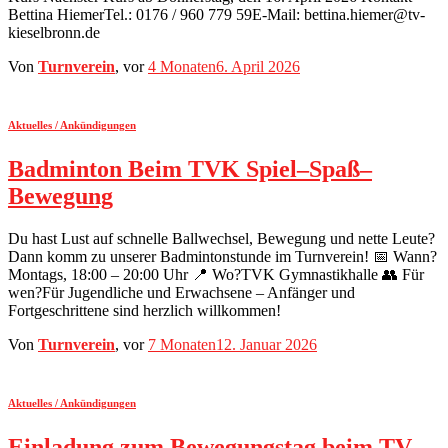
Bettina HiemerTel.: 0176 / 960 779 59E-Mail: bettina.hiemer@tv-
kieselbronn.de
Von
Turnverein
, vor
4 Monaten
6. April 2026
Aktuelles / Ankündigungen
Badminton Beim TVK Spiel–Spaß–
Bewegung
Du hast Lust auf schnelle Ballwechsel, Bewegung und nette Leute?
Dann komm zu unserer Badmintonstunde im Turnverein! 📅 Wann?
Montags, 18:00 – 20:00 Uhr 📍 Wo?TVK Gymnastikhalle 👥 Für
wen?Für Jugendliche und Erwachsene – Anfänger und
Fortgeschrittene sind herzlich willkommen!
Von
Turnverein
, vor
7 Monaten
12. Januar 2026
Aktuelles / Ankündigungen
Einladung zum Bewegungstag beim TV